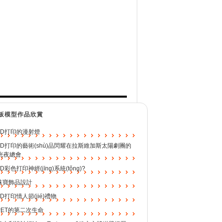
板模型作品欣賞
3D打印的漫射燈
3D打印的藝術(shù)品閃耀在拉斯維加斯太陽劇團的
光夜總會
3D彩色打印神經(jīng)系統(tǒng)?
珠寶飾品設計
3D打印情人節(jié)禮物
PET的第二次生命