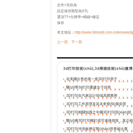
文件>另存為
設定保存類型為STL
選項??>分辨率>精細>確定
保存
本文地址：
http://www.3dmold.com.cn/knowledg
上一頁
下一頁
3d打印技術(shù),3d掃描技術(shù)微博
在美國出售的第一套3D打印房子
醫(yī)學3d打印重建女子頭骨
3D打印在汽車設計領域具體應用
3D打印工作原理及其未來發(fā)展前景
3D打印相關知識之中國3D打印現(xiàn)狀
醫(yī)療3D打印螺釘或可連接假肢，真正
3D打印沖浪板將征戰(zhàn)世界級比賽