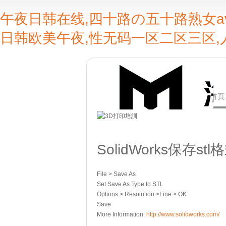
午夜日韩在线,四十路の五十路熟女a
日韩欧美午夜,性无码一区二区三区,
首頁
SolidWorks保存s
File > Save As
Set Save As Type to STL
Options > Resolution >Fine > OK
Save
More Information:
http://www.solidworks.com/